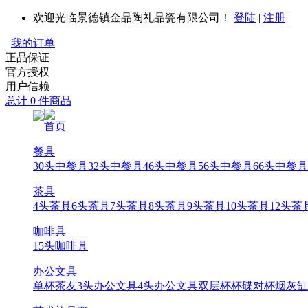
欢迎光临景德镇金品陶礼品瓷有限公司！
登陆
|
注册
|
我的订单
正品保证
官方授权
用户信赖
总计 0 件商品
首页
餐具
30头中餐具
32头中餐具
46头中餐具
56头中餐具
66头中餐具
茶具
4头茶具
6头茶具
7头茶具
8头茶具
9头茶具
10头茶具
12头茶
咖啡具
15头咖啡具
办公文具
单杯
茶友
3头办公文具
4头办公文具
双层杯
杯碟
对杯
烟灰缸