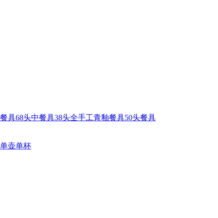
中餐具
68头中餐具
38头全手工青釉餐具
50头餐具
单壶
单杯