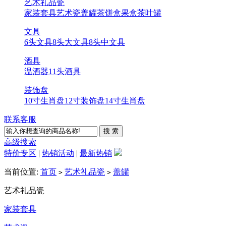
艺术礼品瓷
家装套具
艺术瓷
盖罐
茶饼盒
果盒
茶叶罐
文具
6头文具
8头大文具
8头中文具
酒具
温酒器
11头酒具
装饰盘
10寸生肖盘
12寸装饰盘
14寸生肖盘
联系客服
高级搜索
特价专区
|
热销活动
|
最新热销
当前位置:
首页
艺术礼品瓷
盖罐
>
>
艺术礼品瓷
家装套具