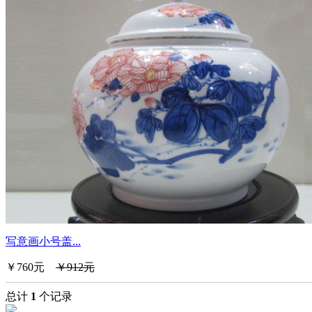
写意画小号盖...
￥760元
￥912元
总计
1
个记录