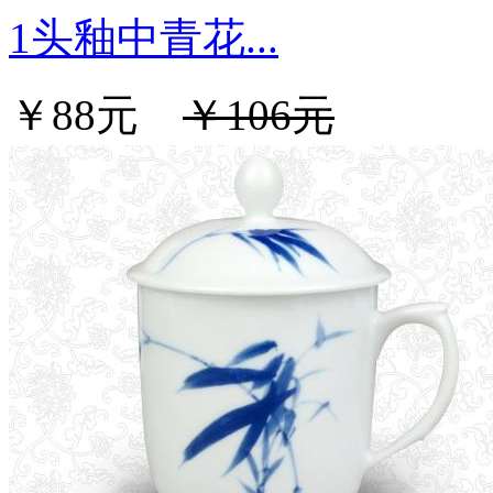
1头釉中青花...
￥88元
￥106元