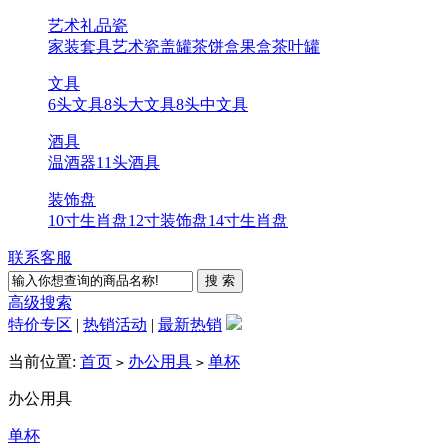
艺术礼品瓷
家装套具
艺术瓷
盖罐
茶饼盒
果盒
茶叶罐
文具
6头文具
8头大文具
8头中文具
酒具
温酒器
11头酒具
装饰盘
10寸生肖盘
12寸装饰盘
14寸生肖盘
联系客服
高级搜索
特价专区
|
热销活动
|
最新热销
当前位置:
首页
办公用具
单杯
>
>
办公用具
单杯