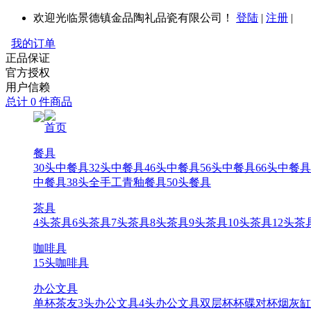
欢迎光临景德镇金品陶礼品瓷有限公司！
登陆
|
注册
|
我的订单
正品保证
官方授权
用户信赖
总计 0 件商品
首页
餐具
30头中餐具
32头中餐具
46头中餐具
56头中餐具
66头中餐具
中餐具
38头全手工青釉餐具
50头餐具
茶具
4头茶具
6头茶具
7头茶具
8头茶具
9头茶具
10头茶具
12头茶
咖啡具
15头咖啡具
办公文具
单杯
茶友
3头办公文具
4头办公文具
双层杯
杯碟
对杯
烟灰缸