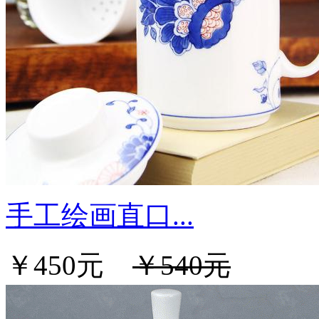
手工绘画直口...
￥450元
￥540元