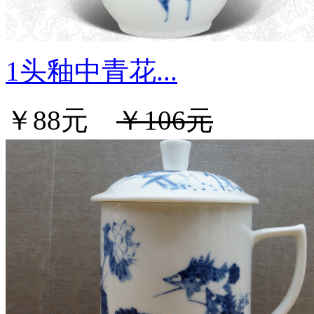
1头釉中青花...
￥88元
￥106元