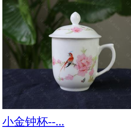
小金钟杯--...