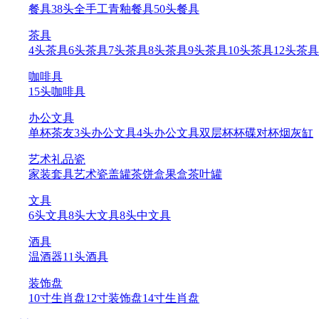
餐具
38头全手工青釉餐具
50头餐具
茶具
4头茶具
6头茶具
7头茶具
8头茶具
9头茶具
10头茶具
12头茶具
咖啡具
15头咖啡具
办公文具
单杯
茶友
3头办公文具
4头办公文具
双层杯
杯碟
对杯
烟灰缸
艺术礼品瓷
家装套具
艺术瓷
盖罐
茶饼盒
果盒
茶叶罐
文具
6头文具
8头大文具
8头中文具
酒具
温酒器
11头酒具
装饰盘
10寸生肖盘
12寸装饰盘
14寸生肖盘