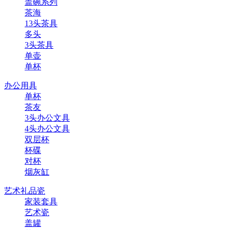
盖碗系列
茶海
13头茶具
多头
3头茶具
单壶
单杯
办公用具
单杯
茶友
3头办公文具
4头办公文具
双层杯
杯碟
对杯
烟灰缸
艺术礼品瓷
家装套具
艺术瓷
盖罐