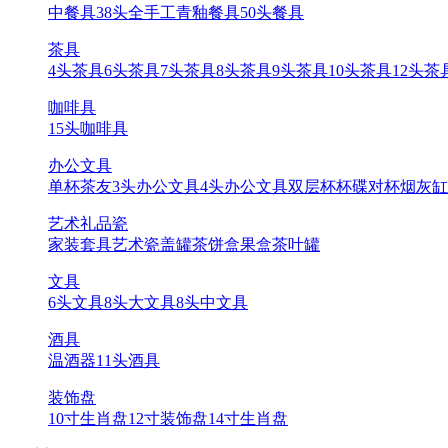
中餐具
38头全手工青釉餐具
50头餐具
茶具
4头茶具
6头茶具
7头茶具
8头茶具
9头茶具
10头茶具
12头茶
咖啡具
15头咖啡具
办公文具
单杯
茶友
3头办公文具
4头办公文具
双层杯
杯碟
对杯
烟灰缸
艺术礼品瓷
家装套具
艺术瓷
盖罐
茶饼盒
果盒
茶叶罐
文具
6头文具
8头大文具
8头中文具
酒具
温酒器
11头酒具
装饰盘
10寸生肖盘
12寸装饰盘
14寸生肖盘