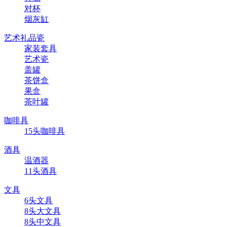
对杯
烟灰缸
艺术礼品瓷
家装套具
艺术瓷
盖罐
茶饼盒
果盒
茶叶罐
咖啡具
15头咖啡具
酒具
温酒器
11头酒具
文具
6头文具
8头大文具
8头中文具