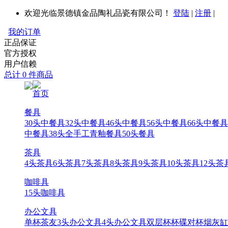
欢迎光临景德镇金品陶礼品瓷有限公司！
登陆
|
注册
|
我的订单
正品保证
官方授权
用户信赖
总计 0 件商品
首页
餐具
30头中餐具
32头中餐具
46头中餐具
56头中餐具
66头中餐具
中餐具
38头全手工青釉餐具
50头餐具
茶具
4头茶具
6头茶具
7头茶具
8头茶具
9头茶具
10头茶具
12头茶
咖啡具
15头咖啡具
办公文具
单杯
茶友
3头办公文具
4头办公文具
双层杯
杯碟
对杯
烟灰缸