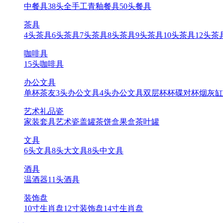
中餐具
38头全手工青釉餐具
50头餐具
茶具
4头茶具
6头茶具
7头茶具
8头茶具
9头茶具
10头茶具
12头茶
咖啡具
15头咖啡具
办公文具
单杯
茶友
3头办公文具
4头办公文具
双层杯
杯碟
对杯
烟灰缸
艺术礼品瓷
家装套具
艺术瓷
盖罐
茶饼盒
果盒
茶叶罐
文具
6头文具
8头大文具
8头中文具
酒具
温酒器
11头酒具
装饰盘
10寸生肖盘
12寸装饰盘
14寸生肖盘