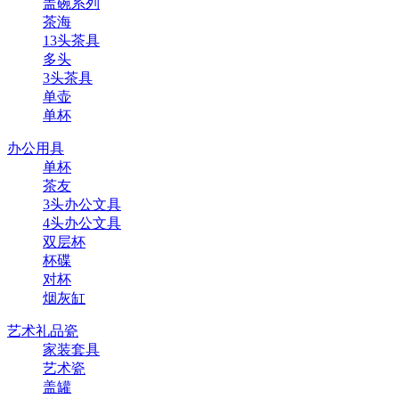
盖碗系列
茶海
13头茶具
多头
3头茶具
单壶
单杯
办公用具
单杯
茶友
3头办公文具
4头办公文具
双层杯
杯碟
对杯
烟灰缸
艺术礼品瓷
家装套具
艺术瓷
盖罐